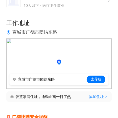
10人以下
医疗卫生事业
1.高中以上学历；有前台经验或熟悉办公软件；

2.熟练使用电脑操作、微信办公、表格等文件处理；

工作地址
3.亲和力强，耐心细致，沟通表达流畅，服务意识
宣城市广德市团结东路
强，抗压能力好；

4.工作认真负责，有责任心，服从管理，团队协作意
识佳；

5.岗位适合👧 22-35内

上班时间：8:00-17:30,午休1.5h；每周一公休。

福利待遇：五险，
宣城市广德市团结东路
去导航
设置家庭住址，通勤距离一目了然
添加住址
广德快聘安全提醒