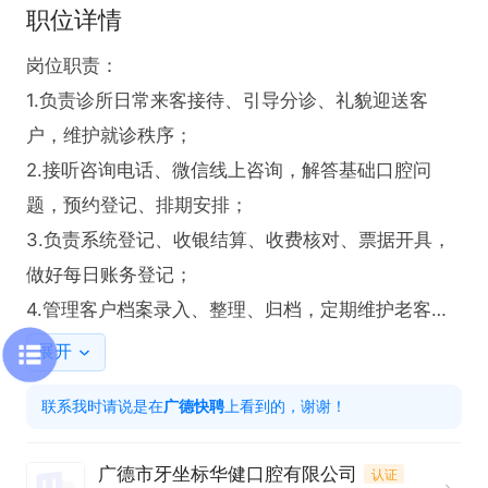
职位详情
岗位职责：

1.负责诊所日常来客接待、引导分诊、礼貌迎送客
户，维护就诊秩序；

2.接听咨询电话、微信线上咨询，解答基础口腔问
题，预约登记、排期安排；

3.负责系统登记、收银结算、收费核对、票据开具，
做好每日账务登记；

4.管理客户档案录入、整理、归档，定期维护老客
户，跟进复诊、回访提醒；

展开
5.负责前台区域卫生、物料摆放；

联系我时请说是在
广德快聘
上看到的，谢谢！
6.严格遵守诊所规章制度，执行医疗服务规范及店内
服务礼仪。

广德市牙坐标华健口腔有限公司
认证
任职要求：
