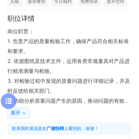
五险
提供食宿
节日福利
免费培训
晋升空间
职位详情
岗位职责：

1. 负责产品的质量检验工作，确保产品符合相关标准
和要求。

2. 依据图纸及技术文件，运用各类常规量具对产品进
行精准测量与检验。

3. 对检验过程中发现的质量问题进行详细记录，并及
时反馈给相关部门。

4. 协助分析质量问题产生的原因，推动问题的有效解
决。

展开
任职要求：

联系我时请说是在
广德快聘
上看到的，谢谢！
1. 能看懂三视图图纸
