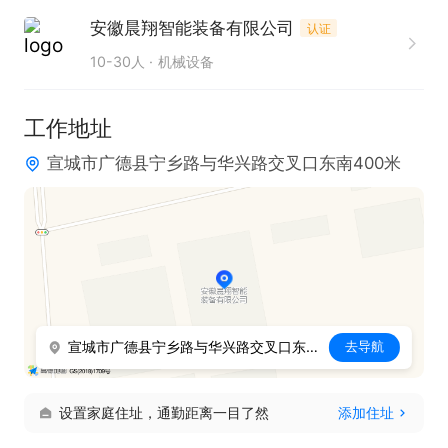
2. 熟练掌握各种常规量具的使用方法，具备精湛的测
安徽晨翔智能装备有限公司
认证
量技能。

10-30人
机械设备
3. 拥有非标零件加工经验者优先考虑，能更好地适应
工作需求。

工作地址
4. 工作认真负责，严谨细致，对质量问题有敏锐的洞
宣城市广德县宁乡路与华兴路交叉口东南400米
察力。

5. 具备良好的沟通协调能力，能够与不同部门有效协
作。

工作时间：长白班，试用期一个月

福利待遇：五险，工作餐，各种节日福利，完善的调
宣城市广德县宁乡路与华兴路交叉口东南400米
去导航
薪和晋升制度。转正后提供租房补贴等；
设置家庭住址，通勤距离一目了然
添加住址