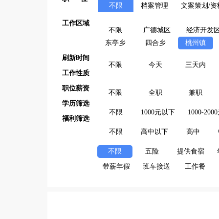
不限
档案管理
文案策划/资
工作区域
不限
广德城区
经济开发
东亭乡
四合乡
桃州镇
刷新时间
不限
今天
三天内
工作性质
职位薪资
不限
全职
兼职
学历筛选
不限
1000元以下
1000-200
福利筛选
不限
高中以下
高中
不限
五险
提供食宿
带薪年假
班车接送
工作餐