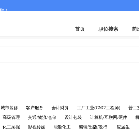
聘！
首页
职位搜索
简
城市装修
客户服务
会计财务
工厂工业(CNC/工程师)
普工
高级管理
交通/物流/仓储
设计包装
计算机/互联网/硬件
化工采掘
影视传媒
能源化工
编辑/出版/发行
应届生