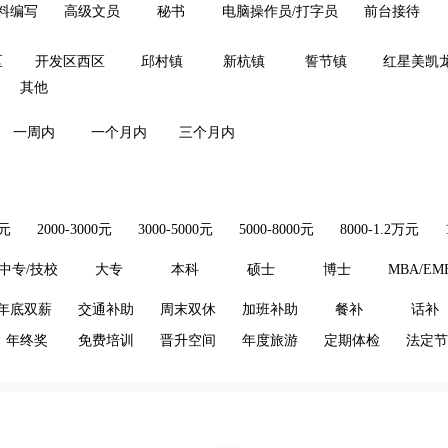
料编写
高级文员
秘书
电脑操作员/打字员
前台接待
区
开发区西区
邱村镇
新杭镇
誓节镇
红星美凯
其他
一周内
一个月内
三个月内
0元
2000-3000元
3000-5000元
5000-8000元
8000-1.2万元
中专/技校
大专
本科
硕士
博士
MBA/EM
年底双薪
交通补助
周末双休
加班补助
餐补
话补
年终奖
免费培训
晋升空间
年度旅游
定期体检
法定节