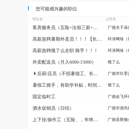
您可能感兴趣的职位
职位名
公司名
客房服务员（五险+法假三薪+包吃包住+生日福利+节日...
广德夫子庙
高薪急聘暑期外卖员！！！【长期/短期均可】
环泽网络（
高薪急聘饿了么全职 骑手！！！
环泽网络（
外卖配送员（月入6000-15000）
饿了么
👩后厨/店员（不招暑假工、长期工、工作餐）
广德市玖零
暑假工骑手，有助学补贴，时间自由
饿了么
固定临时工
广德金飞环
酒水促销员（日结）
广德市浙尚
上下挂/操作工（五险、，年终奖13薪制、节假日福利）
广德圣斯顿