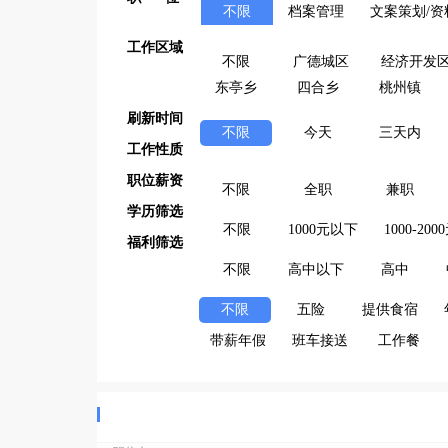
不限
档案管理
文案策划/资
工作区域
不限
广德城区
经济开发
东亭乡
四合乡
桃州镇
刷新时间
不限
今天
三天内
工作性质
职位薪资
不限
全职
兼职
学历筛选
不限
1000元以下
1000-200
福利筛选
不限
高中以下
高中
不限
五险
提供食宿
带薪年假
班车接送
工作餐