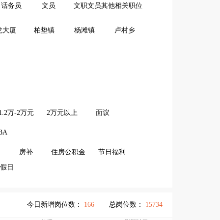
话务员
文员
文职文员其他相关职位
龙大厦
柏垫镇
杨滩镇
卢村乡
1.2万-2万元
2万元以上
面议
BA
房补
住房公积金
节日福利
假日
今日新增岗位数：
166
总岗位数：
15734