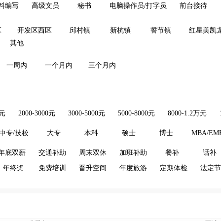
料编写
高级文员
秘书
电脑操作员/打字员
前台接待
区
开发区西区
邱村镇
新杭镇
誓节镇
红星美凯
其他
一周内
一个月内
三个月内
0元
2000-3000元
3000-5000元
5000-8000元
8000-1.2万元
中专/技校
大专
本科
硕士
博士
MBA/EM
年底双薪
交通补助
周末双休
加班补助
餐补
话补
年终奖
免费培训
晋升空间
年度旅游
定期体检
法定节