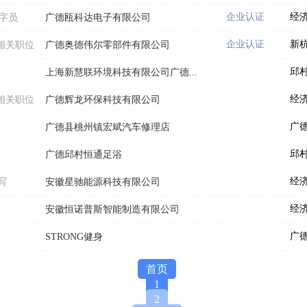
企业认证
经
打字员
广德瓯科达电子有限公司
企业认证
新
相关职位
广德奥德伟尔零部件有限公司
邱
上海新慧联环境科技有限公司广德...
经
相关职位
广德辉龙环保科技有限公司
广
广德县桃州镇宏斌汽车修理店
邱
广德邱村恒通足浴
经
写
安徽星驰能源科技有限公司
经
安徽恒诺普斯智能制造有限公司
广
STRONG健身
首页
1
2