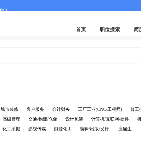
聘！
首页
职位搜索
简
城市装修
客户服务
会计财务
工厂工业(CNC/工程师)
普工
高级管理
交通/物流/仓储
设计包装
计算机/互联网/硬件
化工采掘
影视传媒
能源化工
编辑/出版/发行
应届生